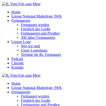
Zum
Inhalt
Home
springen
Grosse National Mutterloge 3WK
Freimaurerei
Freimaurer werden
Friedrich der Große
Freimaurerei und Preußen
300 Jahre Freimaurerei
Unsere Loge
Wer wir sind
Unser Logenhaus
Termine für Br. Freimaurer
Podcast
Chronik
Kontakt
Home
Grosse National Mutterloge 3WK
Freimaurerei
Freimaurer werden
Friedrich der Große
Freimaurerei und Preußen