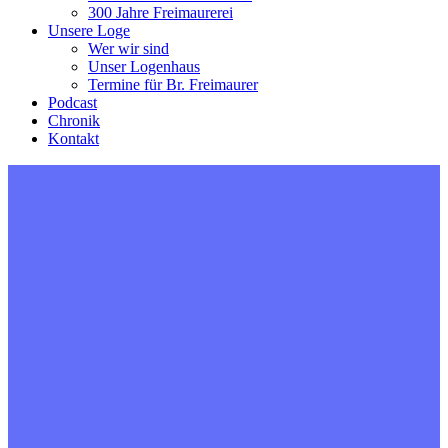
300 Jahre Freimaurerei
Unsere Loge
Wer wir sind
Unser Logenhaus
Termine für Br. Freimaurer
Podcast
Chronik
Kontakt