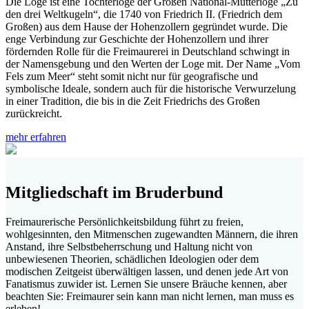
Die Loge ist eine Tochterloge der Großen National-Mutterloge „Zu
den drei Weltkugeln“, die 1740 von Friedrich II. (Friedrich dem
Großen) aus dem Hause der Hohenzollern gegründet wurde. Die
enge Verbindung zur Geschichte der Hohenzollern und ihrer
fördernden Rolle für die Freimaurerei in Deutschland schwingt in
der Namensgebung und den Werten der Loge mit. Der Name „Vom
Fels zum Meer“ steht somit nicht nur für geografische und
symbolische Ideale, sondern auch für die historische Verwurzelung
in einer Tradition, die bis in die Zeit Friedrichs des Großen
zurückreicht.
mehr erfahren
Mitgliedschaft im Bruderbund
Freimaurerische Persönlichkeitsbildung führt zu freien,
wohlgesinnten, den Mitmenschen zugewandten Männern, die ihren
Anstand, ihre Selbstbeherrschung und Haltung nicht von
unbewiesenen Theorien, schädlichen Ideologien oder dem
modischen Zeitgeist überwältigen lassen, und denen jede Art von
Fanatismus zuwider ist. Lernen Sie unsere Bräuche kennen, aber
beachten Sie: Freimaurer sein kann man nicht lernen, man muss es
erleben!