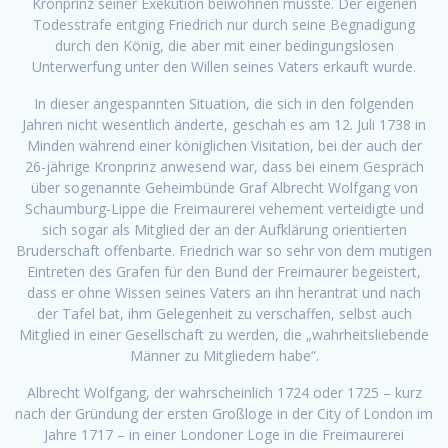
Kronprinz seiner Exekution beiwohnen musste. Der eigenen
Todesstrafe entging Friedrich nur durch seine Begnadigung
durch den König, die aber mit einer bedingungslosen
Unterwerfung unter den Willen seines Vaters erkauft wurde.
In dieser angespannten Situation, die sich in den folgenden
Jahren nicht wesentlich änderte, geschah es am 12. Juli 1738 in
Minden während einer königlichen Visitation, bei der auch der
26-jährige Kronprinz anwesend war, dass bei einem Gespräch
über sogenannte Geheimbünde Graf Albrecht Wolfgang von
Schaumburg-Lippe die Freimaurerei vehement verteidigte und
sich sogar als Mitglied der an der Aufklärung orientierten
Bruderschaft offenbarte. Friedrich war so sehr von dem mutigen
Eintreten des Grafen für den Bund der Freimaurer begeistert,
dass er ohne Wissen seines Vaters an ihn he­rantrat und nach
der Tafel bat, ihm Gelegenheit zu verschaffen, selbst auch
Mitglied in einer Gesellschaft zu werden, die „wahrheitsliebende
Männer zu Mitgliedern habe“.
Albrecht Wolfgang, der wahrscheinlich 1724 oder 1725 – kurz
nach der Gründung der ersten Großloge in der City of London im
Jahre 1717 – in einer Londoner Loge in die Freimaurerei