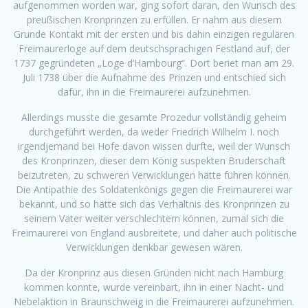
aufgenommen worden war, ging sofort daran, den Wunsch des
preußischen Kronprinzen zu erfüllen. Er nahm aus diesem
Grunde Kontakt mit der ersten und bis dahin einzigen regulären
Freimaurerloge auf dem deutschsprachigen Festland auf, der
1737 gegründeten „Loge d’Hambourg“. Dort beriet man am 29.
Juli 1738 über die Aufnahme des Prinzen und entschied sich
dafür, ihn in die Freimaurerei aufzunehmen.
Allerdings musste die gesamte Prozedur vollständig geheim
durchgeführt werden, da weder Friedrich Wilhelm I. noch
irgendjemand bei Hofe davon wissen durfte, weil der Wunsch
des Kronprinzen, dieser dem König sus­pekten Bruderschaft
beizutreten, zu schweren Verwicklungen hätte führen können.
Die Antipathie des Soldatenkönigs gegen die Freimaurerei war
bekannt, und so hätte sich das Verhältnis des Kronprinzen zu
seinem Vater weiter verschlechtern können, zumal sich die
Freimaurerei von England ausbreitete, und daher auch politische
Verwicklungen denkbar gewesen wären.
Da der Kronprinz aus diesen Gründen nicht nach Hamburg
kommen konnte, wurde vereinbart, ihn in einer Nacht- und
Nebelaktion in Braunschweig in die Freimaurerei aufzunehmen.