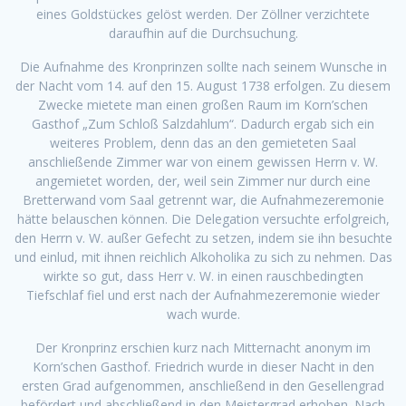
eines Goldstückes gelöst werden. Der Zöllner verzichtete
daraufhin auf die Durchsuchung.
Die Aufnahme des Kronprinzen sollte nach seinem Wunsche in
der Nacht vom 14. auf den 15. August 1738 erfolgen. Zu diesem
Zwecke mietete man einen großen Raum im Korn’schen
Gasthof „Zum Schloß Salzdahlum“. Dadurch ergab sich ein
weiteres Problem, denn das an den gemieteten Saal
anschließende Zimmer war von einem gewissen Herrn v. W.
angemietet worden, der, weil sein Zimmer nur durch eine
Bretterwand vom Saal getrennt war, die Aufnahmezeremonie
hätte belauschen können. Die Delegation versuchte erfolgreich,
den Herrn v. W. außer Gefecht zu setzen, indem sie ihn besuchte
und einlud, mit ihnen reichlich Alkoholika zu sich zu nehmen. Das
wirkte so gut, dass Herr v. W. in einen rauschbedingten
Tiefschlaf fiel und erst nach der Aufnahmezeremonie wieder
wach wurde.
Der Kronprinz erschien kurz nach Mitternacht anonym im
Korn’schen Gasthof. Friedrich wurde in dieser Nacht in den
ersten Grad aufgenommen, anschließend in den Gesellengrad
befördert und abschließend in den Meistergrad erhoben. Nach