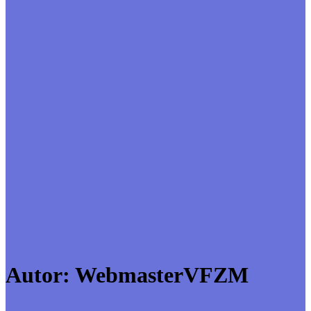
Autor:
WebmasterVFZM