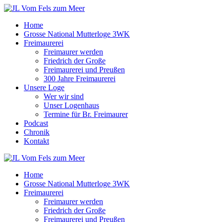
Zum
Inhalt
Home
springen
Grosse National Mutterloge 3WK
Freimaurerei
Freimaurer werden
Friedrich der Große
Freimaurerei und Preußen
300 Jahre Freimaurerei
Unsere Loge
Wer wir sind
Unser Logenhaus
Termine für Br. Freimaurer
Podcast
Chronik
Kontakt
Home
Grosse National Mutterloge 3WK
Freimaurerei
Freimaurer werden
Friedrich der Große
Freimaurerei und Preußen